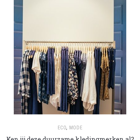
ECO
,
MODE
Ken jij deze duurzame kledingmerken al?