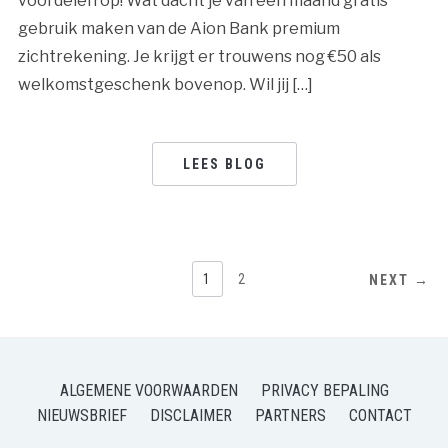
voordelen op! Wat dacht je van een maand gratis
gebruik maken van de Aion Bank premium
zichtrekening. Je krijgt er trouwens nog €50 als
welkomstgeschenk bovenop. Wil jij […]
LEES BLOG
BERICHTNAVIGATIE
1
2
NEXT →
ALGEMENE VOORWAARDEN
PRIVACY BEPALING
NIEUWSBRIEF
DISCLAIMER
PARTNERS
CONTACT