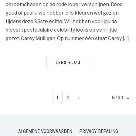
beroemdheden op de rode loper verschijnen. Rood,
goud of paars, we hebben alle kleuren wel gezien
tijdens deze 93ste editie. Wij hebben voor jou de
meest spectaculaire celebrity looks op een rijtje
gezet. Carey Mulligan Op nummer één staat Carey […]
LEES BLOG
BERICHTNAVIGATIE
1
2
3
NEXT →
ALGEMENE VOORWAARDEN
PRIVACY BEPALING