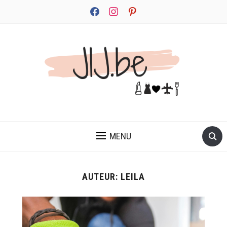
facebook
instagram
pinterest
JEZELF ONTDEKKEN BEGINT MET JIJ
MENU
AUTEUR:
LEILA