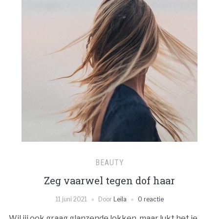
BEAUTY
Zeg vaarwel tegen dof haar
11 juni 2021
Door
Leila
0 reactie
Wil jij ook graag glanzende lokken, maar lukt het je