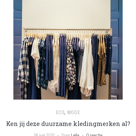
ECO
,
MODE
Ken jij deze duurzame kledingmerken al?
18 juni 2021
Door
Leila
0 reactie