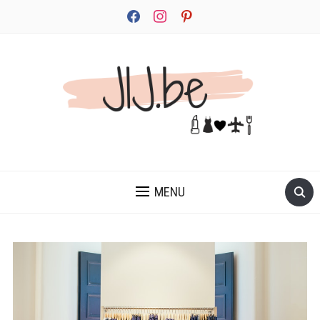
facebook
instagram
pinterest
JEZELF ONTDEKKEN BEGINT MET JIJ
MENU