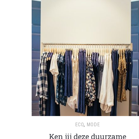
ECO
,
MODE
Ken jij deze duurzame