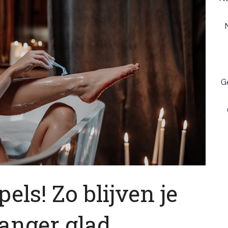
G
ls! Zo blijven je
anger glad