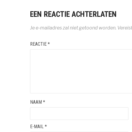
EEN REACTIE ACHTERLATEN
Je e-mailadres zal niet getoond worden.
Vereis
REACTIE
*
NAAM
*
E-MAIL
*