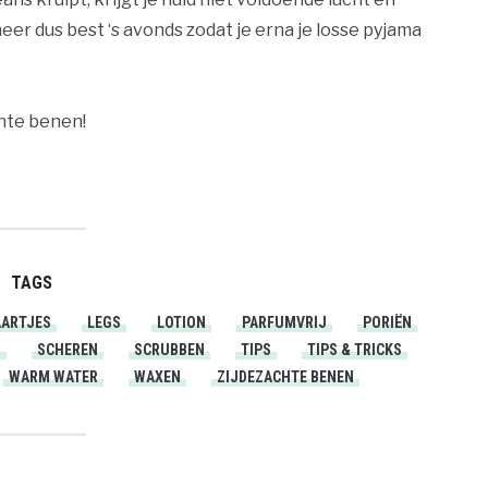
eer dus best ‘s avonds zodat je erna je losse pyjama
chte benen!
TAGS
AARTJES
LEGS
LOTION
PARFUMVRIJ
PORIËN
M
SCHEREN
SCRUBBEN
TIPS
TIPS & TRICKS
WARM WATER
WAXEN
ZIJDEZACHTE BENEN