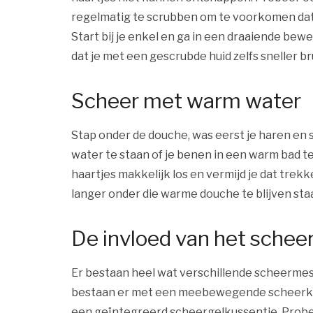
regelmatig te scrubben om te voorkomen dat j
Start bij je enkel en ga in een draaiende bew
dat je met een gescrubde huid zelfs sneller br
Scheer met warm water
Stap onder de douche, was eerst je haren en
water te staan of je benen in een warm bad te
haartjes makkelijk los en vermijd je dat trek
langer onder die warme douche te blijven sta
De invloed van het schee
Er bestaan heel wat verschillende scheermes
bestaan er met een meebewegende scheerk
een geïntegreerd scheergelkussentje. Probe