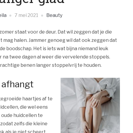
ila
7 mei 2021
Beauty
zomer staat voor de deur. Dat wil zeggen dat je die
 kast mag halen. Jammer genoeg wil dat ook zeggen dat
 de boodschap. Het is iets wat bijna niemand leuk
 er na twee dagen al weer die vervelende stoppels.
 prachtige benen langer stoppelvrij te houden.
n afhangt
gegroeide haartjes af te
dcellen, die wel eens
 oude huidcellen te
 zodat zelfs die kleine
 als je niet scheert