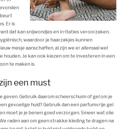
 gevonden
rbeurt
. Er is
ant dat kan snijwondjes en irritaties veroorzaken.
nhygiënisch, waardoor je haarzakjes kunnen
ieuw mesje aanschaffen, al zijn we er allemaal wel
te houden. Je kan ook kiezen om te investeren in een
oon te maken is.
zijn een must
 te geven. Gebruik daarom scheerschuim of gel om je
een gevoelige huid? Gebruik dan een parfumvrije gel
ren moet je je benen goed verzorgen. Smeer wat olie
. We raden aan om geen strakke kleding te dragen na
eans kruipt, krijgt je huid niet voldoende lucht en