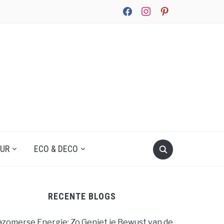
facebook
instagram
pinterest
UUR
ECO & DECO
RECENTE BLOGS
zomerse Energie: Zo Geniet je Bewust van de