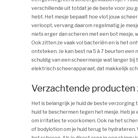
verschillende uit totdat je de beste voor jou
hebt. Het mesje bepaalt hoe vlot jouw schee
verloopt, vervang daarom regelmatig je mesjes
niets erger dan scheren met een bot mesje, w
Ook zitten ze vaak vol bacteriën en is het o
ontsteken. Je kan best na 5 à 7 beurten een n
schuldig van een scheermesje wat langer bij 
elektrisch scheerapparaat, dat makkelijk sch
Verzachtende producten 
Het is belangrijk je huid de beste verzorging
huid te beschermen tegen het mesje. Heb je 
om irritaties te voorkomen. Ook na het sche
of bodylotion om je huid terug te hydrateren
het scheren. Als je direct erna in een skinny j