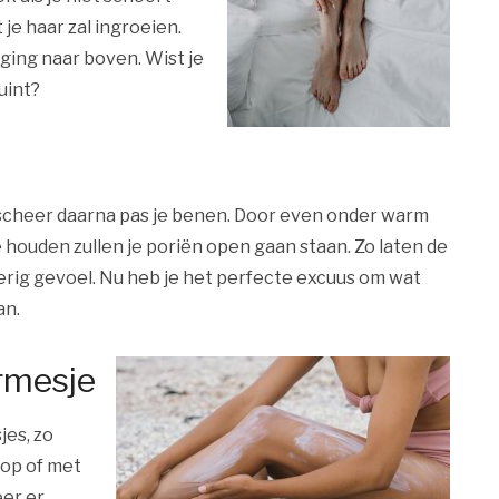
e haar zal ingroeien.
eging naar boven. Wist je
uint?
 scheer daarna pas je benen. Door even onder warm
 houden zullen je poriën open gaan staan. Zo laten de
kerig gevoel. Nu heb je het perfecte excuus om wat
an.
rmesje
jes, zo
op of met
er er