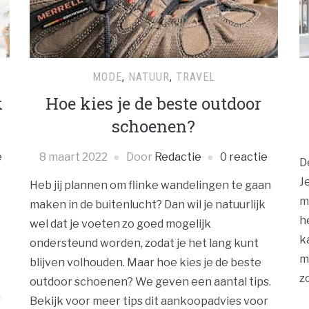
MODE
,
NATUUR
,
TRAVEL
k
Hoe kies je de beste outdoor
schoenen?
e
8 maart 2022
Door
Redactie
0 reactie
D
J
Heb jij plannen om flinke wandelingen te gaan
m
maken in de buitenlucht? Dan wil je natuurlijk
h
wel dat je voeten zo goed mogelijk
k
ondersteund worden, zodat je het lang kunt
m
blijven volhouden. Maar hoe kies je de beste
z
outdoor schoenen? We geven een aantal tips.
f
Bekijk voor meer tips dit aankoopadvies voor