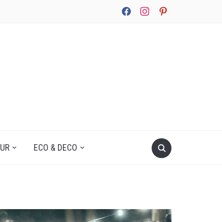
facebook
instagram
pinterest
UUR
ECO & DECO