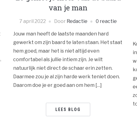
van je man
7 april 2022
Door
Redactie
0 reactie
t
Jouw man heeft de laatste maanden hard
gewerkt om zijn baard te laten staan. Het staat
K
hem goed, maar het is niet altijd even
i
.
comfortabel als jullie intiem zijn. Je wilt
w
natuurlijk niet direct de schaar erin zetten.
k
Daarmee zou je al zijn harde werk teniet doen.
g
Daarom doe je er goed aan om hem […]
e
z
t
LEES BLOG