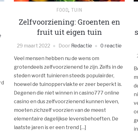
FOOD
,
TUIN
Zelfvoorziening: Groenten en
fruit uit eigen tuin
e
29 maart 2022
Door
Redactie
0 reactie
Veel mensen hebben nu de wens om
grotendeels zelfvoorzienend te zijn. Zelfs in de
B
steden wordt tuinieren steeds populairder,
m
rd
hoewel de tuinoppervlakte er zeer beperkt is.
d
Degenen die niet winnen in casino777 online
n
casino en dus zelfvoorzienend kunnen leven,
v
moeten zichzelf voorzien van de meest
o
elementaire dagelijkse levensbehoeften. De
g
laatste jaren is er een trend […]
i