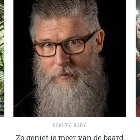
BEAUTY
,
BODY
Zo geniet je meer van de baard