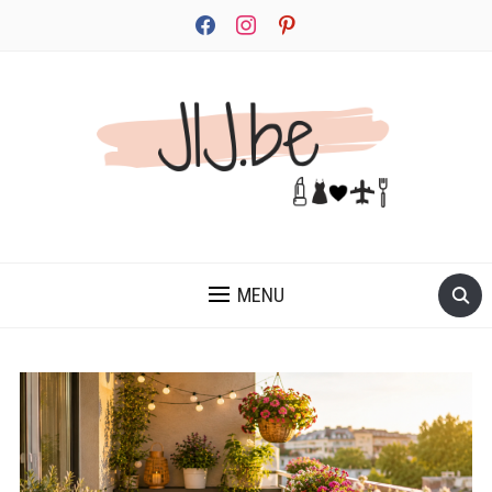
facebook
instagram
pinterest
JEZELF ONTDEKKEN BEGINT MET JIJ
MENU