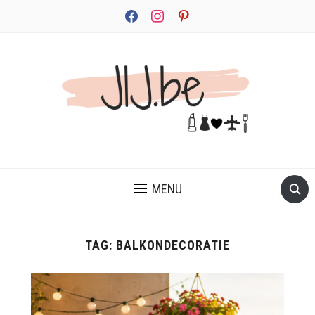
facebook
instagram
pinterest
JEZELF ONTDEKKEN BEGINT MET JIJ
MENU
TAG:
BALKONDECORATIE