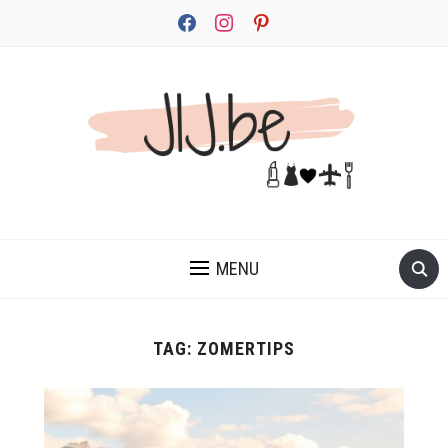
facebook
instagram
pinterest
JEZELF ONTDEKKEN BEGINT MET JIJ
MENU
TAG:
ZOMERTIPS