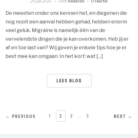
25 juli 2022
Door
Redactie
0 reactie
De meesten onder ons kennen het, en diegenen die
nog nooit een aanval hebben gehad, hebben enorm
veel geluk. Migraine is namelijk één van de
vervelendste dingen die je kan overkomen. Heb jij er
af en toe last van? Wij geven je enkele tips hoe je er
best mee kan omgaan. In het kort: wat […]
LEES BLOG
BERICHTNAVIGATIE
1
2
3
…
5
← PREVIOUS
NEXT →