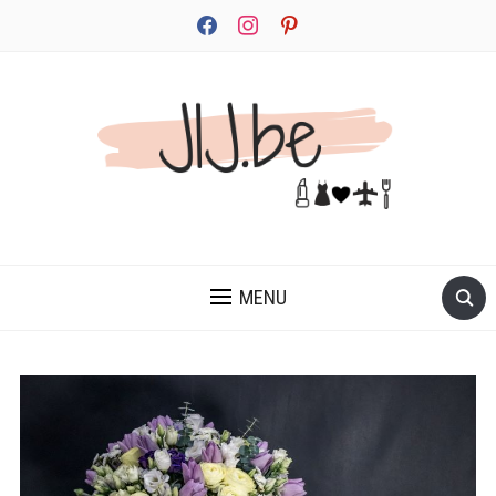
facebook
instagram
pinterest
JEZELF ONTDEKKEN BEGINT MET JIJ
MENU