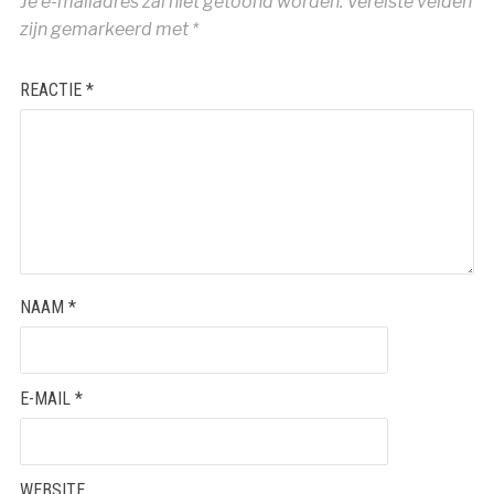
Je e-mailadres zal niet getoond worden.
Vereiste velden
zijn gemarkeerd met
*
REACTIE
*
NAAM
*
E-MAIL
*
WEBSITE