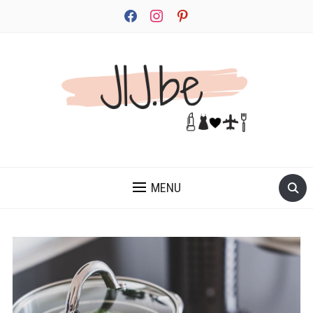
facebook
instagram
pinterest
JEZELF ONTDEKKEN BEGINT MET JIJ
MENU