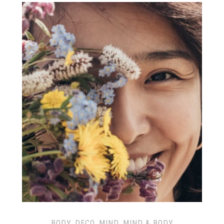
BODY
,
DECO
,
MIND
,
MIND & BODY