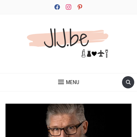
facebook
instagram
pinterest
JEZELF ONTDEKKEN BEGINT MET JIJ
MENU