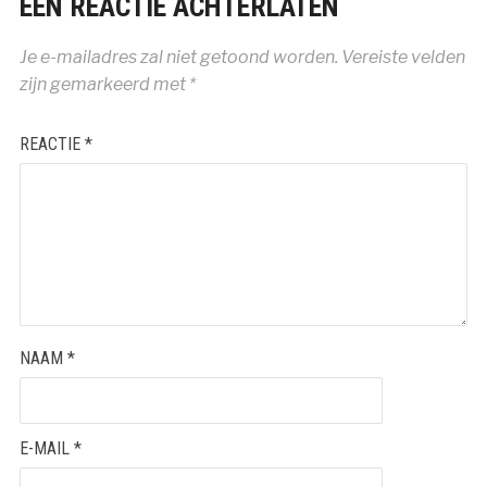
EEN REACTIE ACHTERLATEN
Je e-mailadres zal niet getoond worden.
Vereiste velden
zijn gemarkeerd met
*
REACTIE
*
NAAM
*
E-MAIL
*