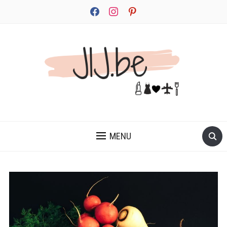
facebook
instagram
pinterest
JEZELF ONTDEKKEN BEGINT MET JIJ
MENU