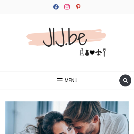
facebook
instagram
pinterest
JEZELF ONTDEKKEN BEGINT MET JIJ
MENU