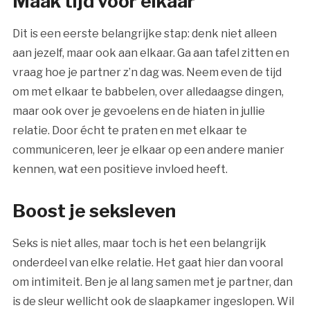
Maak tijd voor elkaar
Dit is een eerste belangrijke stap: denk niet alleen
aan jezelf, maar ook aan elkaar. Ga aan tafel zitten en
vraag hoe je partner z’n dag was. Neem even de tijd
om met elkaar te babbelen, over alledaagse dingen,
maar ook over je gevoelens en de hiaten in jullie
relatie. Door écht te praten en met elkaar te
communiceren, leer je elkaar op een andere manier
kennen, wat een positieve invloed heeft.
Boost je seksleven
Seks is niet alles, maar toch is het een belangrijk
onderdeel van elke relatie. Het gaat hier dan vooral
om intimiteit. Ben je al lang samen met je partner, dan
is de sleur wellicht ook de slaapkamer ingeslopen. Wil