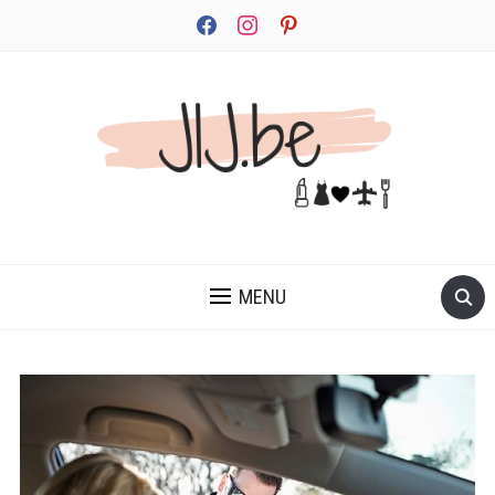
facebook
instagram
pinterest
JEZELF ONTDEKKEN BEGINT MET JIJ
MENU