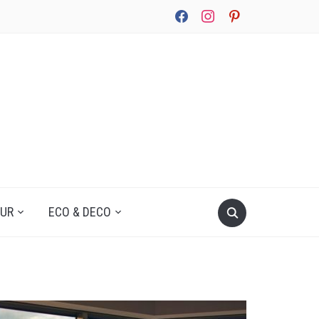
facebook
instagram
pinterest
UUR
ECO & DECO