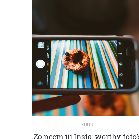
FOOD
Zo neem jij Insta-worthy foto’