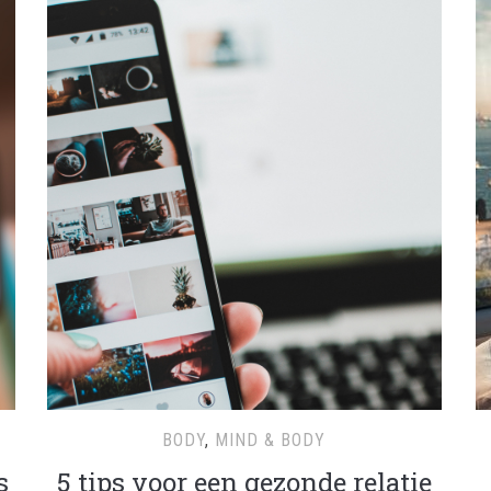
BODY
,
MIND & BODY
s
5 tips voor een gezonde relatie