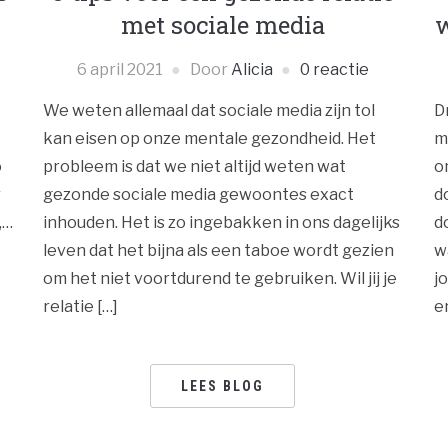
met sociale media
w
6 april 2021
Door
Alicia
0 reactie
We weten allemaal dat sociale media zijn tol
D
kan eisen op onze mentale gezondheid. Het
m
o
probleem is dat we niet altijd weten wat
o
r
gezonde sociale media gewoontes exact
d
,…
inhouden. Het is zo ingebakken in ons dagelijks
d
leven dat het bijna als een taboe wordt gezien
w
om het niet voortdurend te gebruiken. Wil jij je
j
relatie […]
e
LEES BLOG