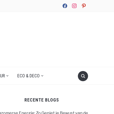
facebook
instagram
pinterest
UUR
ECO & DECO
RECENTE BLOGS
zomerse Energie: Zo Geniet je Bewust van de