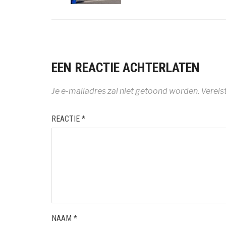
EEN REACTIE ACHTERLATEN
Je e-mailadres zal niet getoond worden.
Vereis
REACTIE
*
NAAM
*