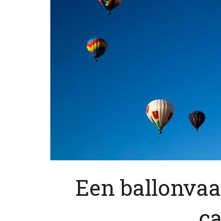
Een ballonvaar
c