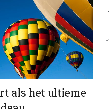
G
t als het ultieme
adeau