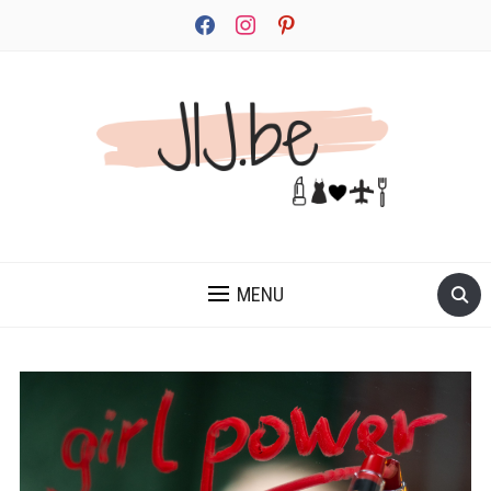
facebook
instagram
pinterest
JEZELF ONTDEKKEN BEGINT MET JIJ
MENU