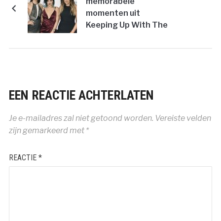
memorabele
momenten uit
Keeping Up With The
Kardashians
EEN REACTIE ACHTERLATEN
Je e-mailadres zal niet getoond worden.
Vereiste velden
zijn gemarkeerd met
*
REACTIE
*