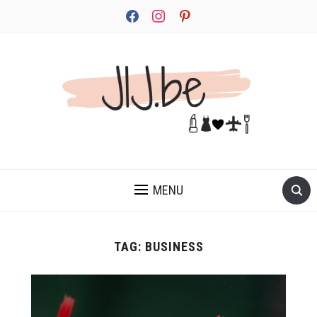
facebook
instagram
pinterest
JEZELF ONTDEKKEN BEGINT MET JIJ
MENU
TAG:
BUSINESS