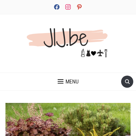
facebook
instagram
pinterest
JEZELF ONTDEKKEN BEGINT MET JIJ
MENU