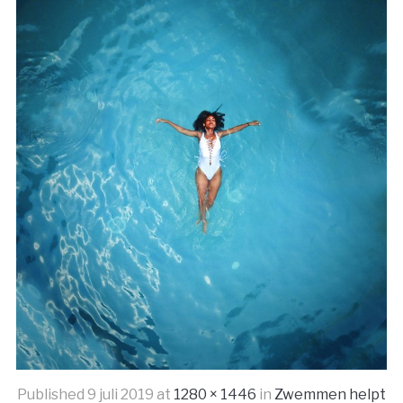
Published
9 juli 2019
at
1280 × 1446
in
Zwemmen helpt