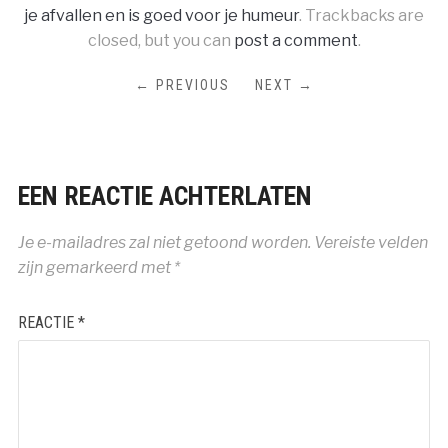
je afvallen en is goed voor je humeur
. Trackbacks are
closed, but you can
post a comment
.
← PREVIOUS
NEXT →
EEN REACTIE ACHTERLATEN
Je e-mailadres zal niet getoond worden.
Vereiste velden
zijn gemarkeerd met
*
REACTIE
*