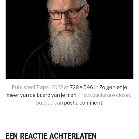
Published
7 april 2022
at
728 × 546
in
Zo geniet je
meer van de baard van je man
. Trackbacks are closed,
but you can
post a comment
.
EEN REACTIE ACHTERLATEN