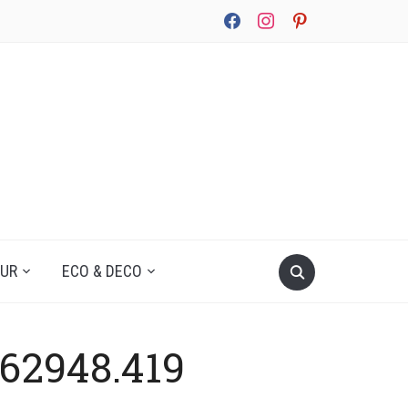
facebook
instagram
pinterest
UUR
ECO & DECO
162948.419