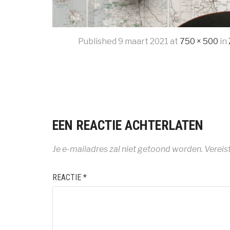
Published
9 maart 2021
at
750 × 500
in
EEN REACTIE ACHTERLATEN
Je e-mailadres zal niet getoond worden.
Vereis
REACTIE
*