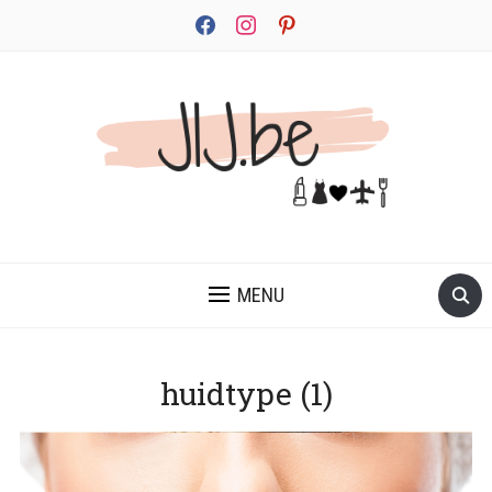
facebook
instagram
pinterest
JEZELF ONTDEKKEN BEGINT MET JIJ
MENU
huidtype (1)