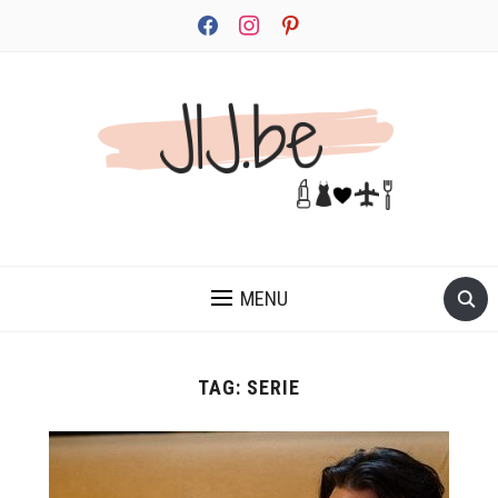
facebook
instagram
pinterest
JEZELF ONTDEKKEN BEGINT MET JIJ
MENU
TAG:
SERIE