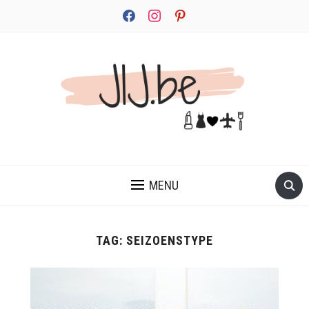
facebook
instagram
pinterest
JEZELF ONTDEKKEN BEGINT MET JIJ
MENU
TAG:
SEIZOENSTYPE