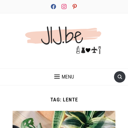
facebook
instagram
pinterest
JEZELF ONTDEKKEN BEGINT MET JIJ
MENU
TAG:
LENTE