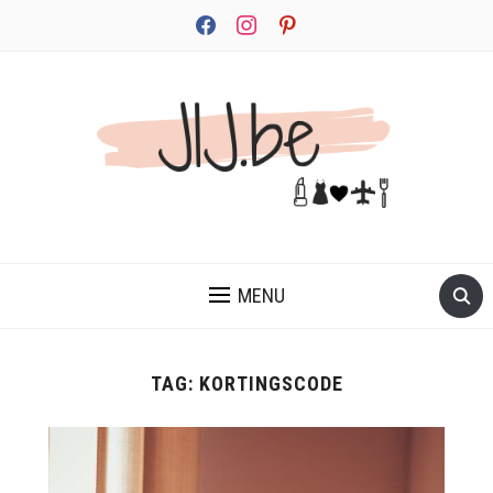
facebook
instagram
pinterest
JEZELF ONTDEKKEN BEGINT MET JIJ
MENU
TAG:
KORTINGSCODE