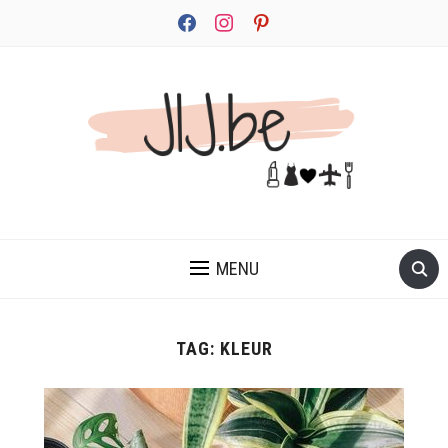
facebook
instagram
pinterest
JEZELF ONTDEKKEN BEGINT MET JIJ
MENU
TAG:
KLEUR