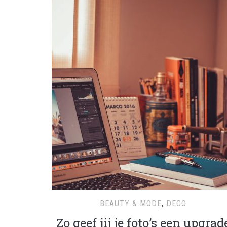
BEAUTY & MODE
,
DECO
Zo geef jij je foto’s een upgrad