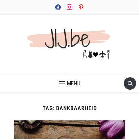
facebook
instagram
pinterest
JEZELF ONTDEKKEN BEGINT MET JIJ
MENU
TAG:
DANKBAARHEID