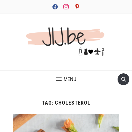
facebook
instagram
pinterest
JEZELF ONTDEKKEN BEGINT MET JIJ
MENU
TAG:
CHOLESTEROL