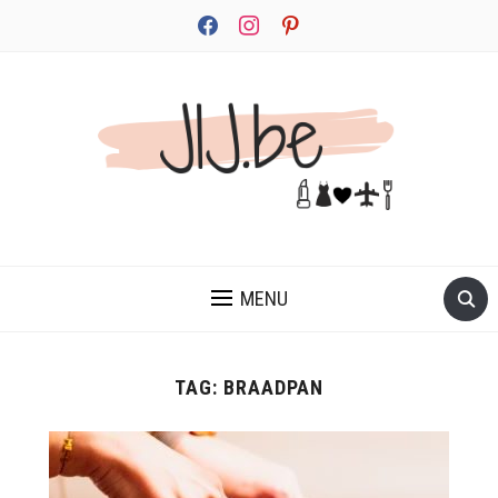
facebook
instagram
pinterest
JEZELF ONTDEKKEN BEGINT MET JIJ
MENU
TAG:
BRAADPAN