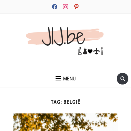
facebook
instagram
pinterest
JEZELF ONTDEKKEN BEGINT MET JIJ
MENU
TAG:
BELGIË