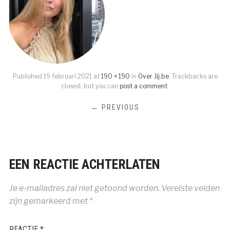
Published
19 februari 2021
at
190 × 190
in
Over Jij.be
. Trackbacks are
closed, but you can
post a comment
.
← PREVIOUS
EEN REACTIE ACHTERLATEN
Je e-mailadres zal niet getoond worden.
Vereiste velden
zijn gemarkeerd met
*
REACTIE
*