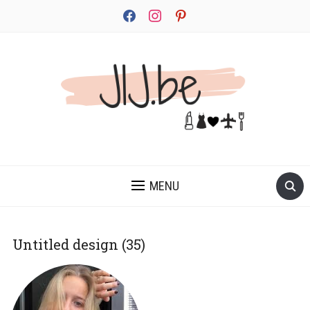
facebook
instagram
pinterest
JEZELF ONTDEKKEN BEGINT MET JIJ
MENU
Untitled design (35)