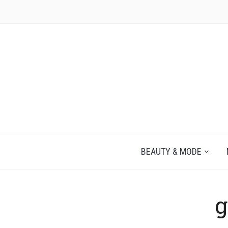
JEZELF ONTDEKKEN BEGINT MET JIJ
BEAUTY & MODE
g