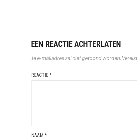
EEN REACTIE ACHTERLATEN
Je e-mailadres zal niet getoond worden.
Vereis
REACTIE
*
NAAM
*