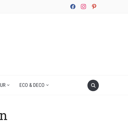
facebook
instagram
pinterest
UUR
ECO & DECO
an