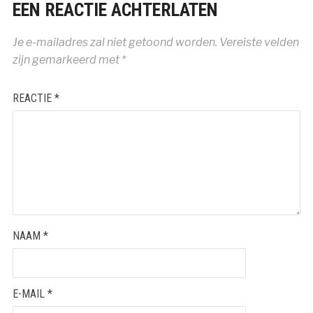
EEN REACTIE ACHTERLATEN
Je e-mailadres zal niet getoond worden.
Vereiste velden
zijn gemarkeerd met
*
REACTIE
*
NAAM
*
E-MAIL
*