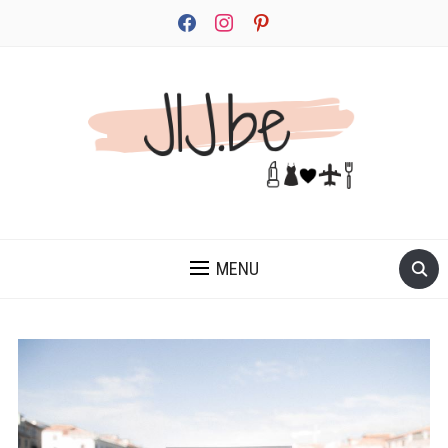
facebook
instagram
pinterest
JEZELF ONTDEKKEN BEGINT MET JIJ
MENU