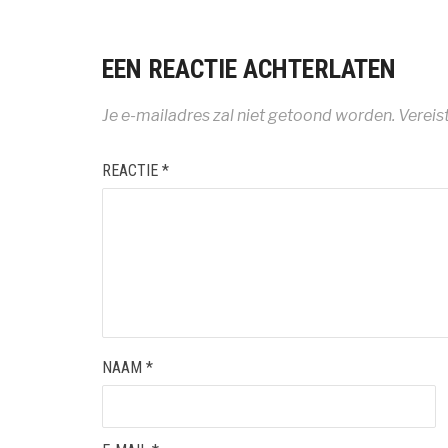
EEN REACTIE ACHTERLATEN
Je e-mailadres zal niet getoond worden.
Vereis
REACTIE
*
NAAM
*