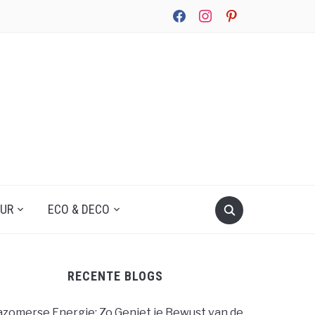
facebook
instagram
pinterest
UUR
ECO & DECO
RECENTE BLOGS
zomerse Energie: Zo Geniet je Bewust van de