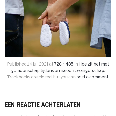
Published
14 juli 2021
at
728 × 485
in
Hoe zit het met
gemeenschap tijdens en na een zwangerschap
.
Trackbacks are closed, but you can
post a comment
.
EEN REACTIE ACHTERLATEN