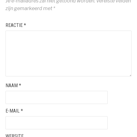
Je e-mailadres zal niet getoond worden.
Vereiste velden
zijn gemarkeerd met
*
REACTIE
*
NAAM
*
E-MAIL
*
WEBSITE