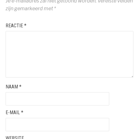
Je e-mailadres zal niet getoond worden.
Vereiste velden
zijn gemarkeerd met
*
REACTIE
*
NAAM
*
E-MAIL
*
WEBSITE