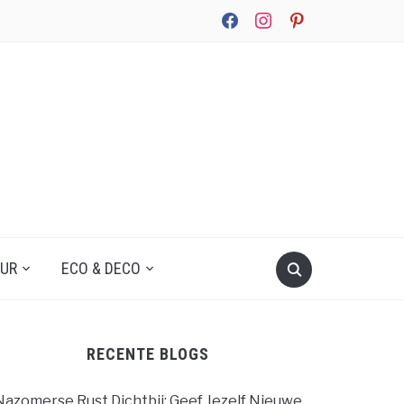
facebook
instagram
pinterest
UUR
ECO & DECO
RECENTE BLOGS
Nazomerse Rust Dichtbij: Geef Jezelf Nieuwe