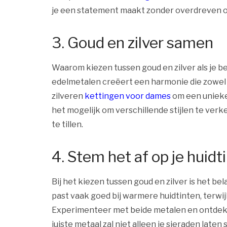
je een statement maakt zonder overdreven op
3. Goud en zilver samen
Waarom kiezen tussen goud en zilver als je 
edelmetalen creëert een harmonie die zowel m
zilveren
kettingen voor dames
om een unieke
het mogelijk om verschillende stijlen te ver
te tillen.
4. Stem het af op je huidt
Bij het kiezen tussen goud en zilver is het be
past vaak goed bij warmere huidtinten, terwijl
Experimenteer met beide metalen en ontdek w
juiste metaal zal niet alleen je sieraden late