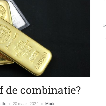
G
of de combinatie?
ctie
20 maart 2024
Mode