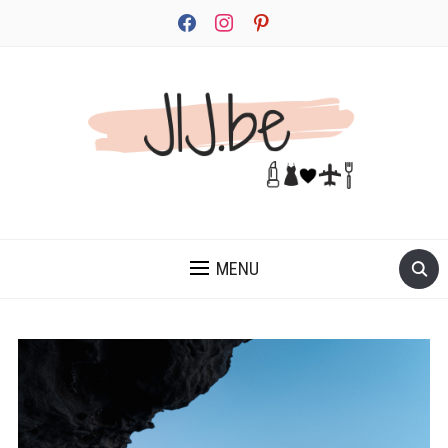
facebook
instagram
pinterest
JEZELF ONTDEKKEN BEGINT MET JIJ
MENU