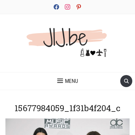
facebook
instagram
pinterest
JEZELF ONTDEKKEN BEGINT MET JIJ
MENU
15677984059_1f31b4f204_c