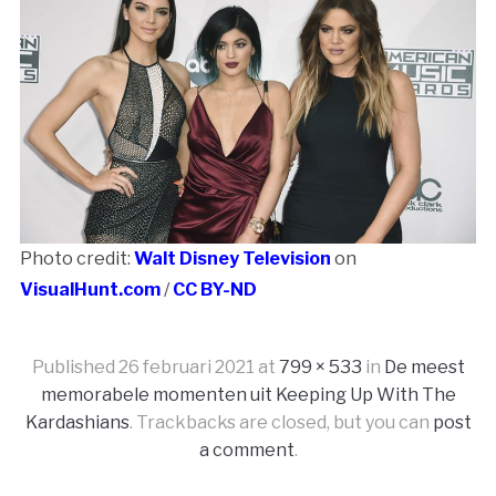
Photo credit:
Walt Disney Television
on
VisualHunt.com
/
CC BY-ND
Published
26 februari 2021
at
799 × 533
in
De meest
memorabele momenten uit Keeping Up With The
Kardashians
. Trackbacks are closed, but you can
post
a comment
.