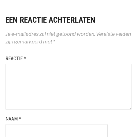
EEN REACTIE ACHTERLATEN
Je e-mailadres zal niet getoond worden.
Vereiste velden
zijn gemarkeerd met
*
REACTIE
*
NAAM
*