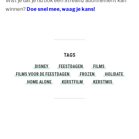
Wist je dat je nu ook een Streamz abonnement kan
winnen?
Doe snel mee, waag je kans!
TAGS
DISNEY
FEESTDAGEN
FILMS
FILMS VOOR DE FEESTDAGEN
FROZEN
HOLIDATE
HOME ALONE
KERSTFILM
KERSTMIS
PRINT