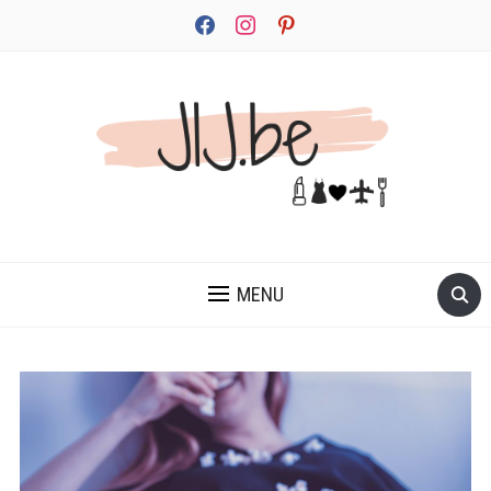
facebook
instagram
pinterest
JEZELF ONTDEKKEN BEGINT MET JIJ
MENU