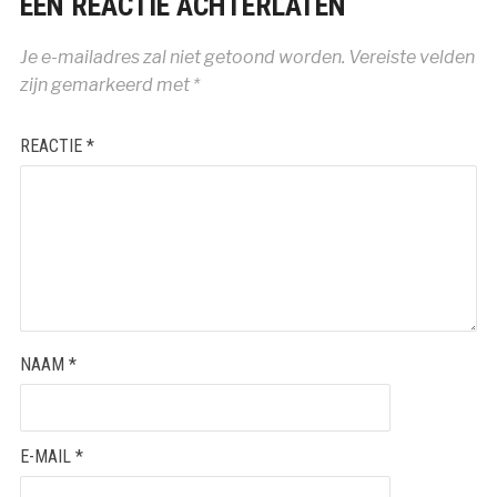
EEN REACTIE ACHTERLATEN
Je e-mailadres zal niet getoond worden.
Vereiste velden
zijn gemarkeerd met
*
REACTIE
*
NAAM
*
E-MAIL
*