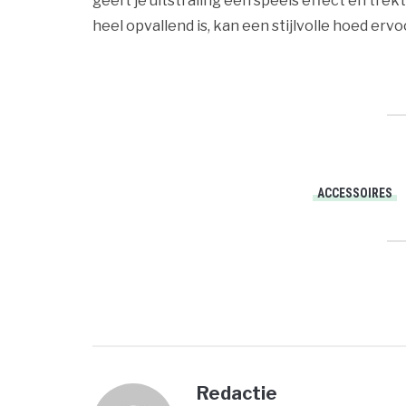
geeft je uitstraling een speels effect en trekt
heel opvallend is, kan een stijlvolle hoed ervo
ACCESSOIRES
Redactie