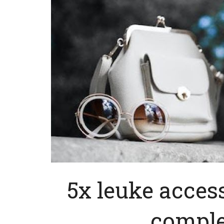
5x leuke accesso
compl