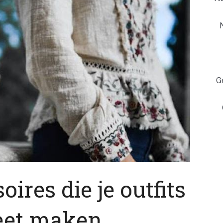
G
ires die je outfits
eet maken