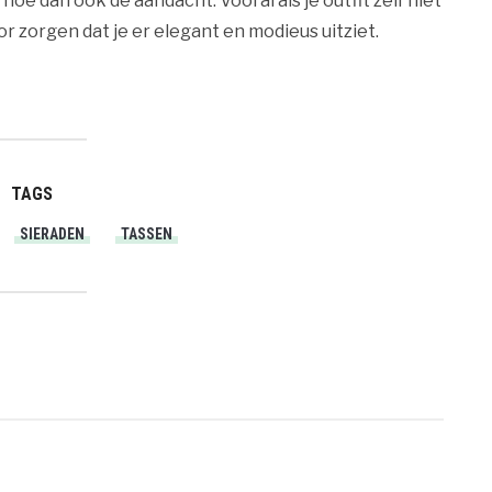
 hoe dan ook de aandacht. Vooral als je outfit zelf niet
or zorgen dat je er elegant en modieus uitziet.
TAGS
SIERADEN
TASSEN
PRINT