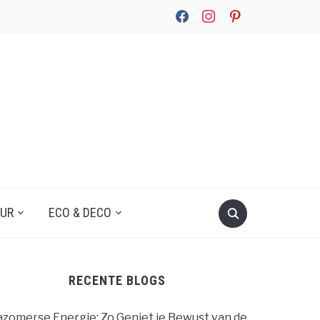
facebook
instagram
pinterest
UUR
ECO & DECO
RECENTE BLOGS
zomerse Energie: Zo Geniet je Bewust van de