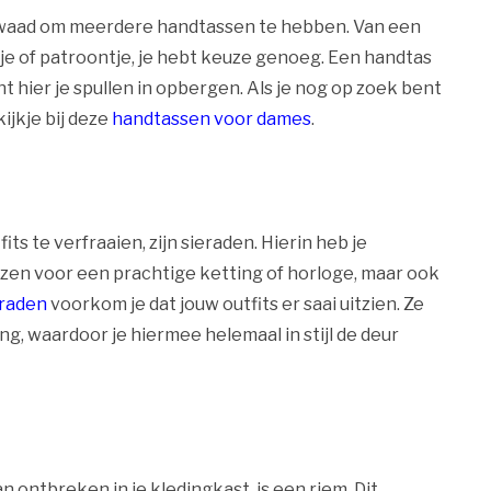
 kwaad om meerdere handtassen te hebben. Van een
tje of patroontje, je hebt keuze genoeg. Een handtas
nt hier je spullen in opbergen. Als je nog op zoek bent
jkje bij deze
handtassen voor dames
.
ts te verfraaien, zijn sieraden. Hierin heb je
iezen voor een prachtige ketting of horloge, maar ook
eraden
voorkom je dat jouw outfits er saai uitzien. Ze
ing, waardoor je hiermee helemaal in stijl de deur
n ontbreken in je kledingkast, is een riem. Dit