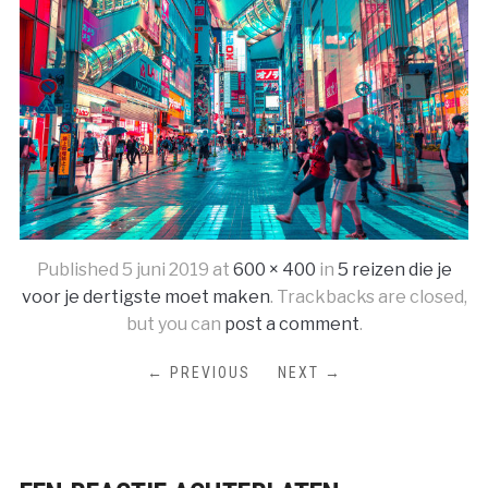
Published
5 juni 2019
at
600 × 400
in
5 reizen die je
voor je dertigste moet maken
. Trackbacks are closed,
but you can
post a comment
.
← PREVIOUS
NEXT →