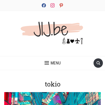
facebook
instagram
pinterest
JEZELF ONTDEKKEN BEGINT MET JIJ
MENU
tokio