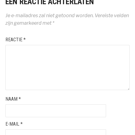
EEN REACTIE ACHTERLATEN
Je e-mailadres zal niet getoond worden.
Vereiste velden
zijn gemarkeerd met
*
REACTIE
*
NAAM
*
E-MAIL
*