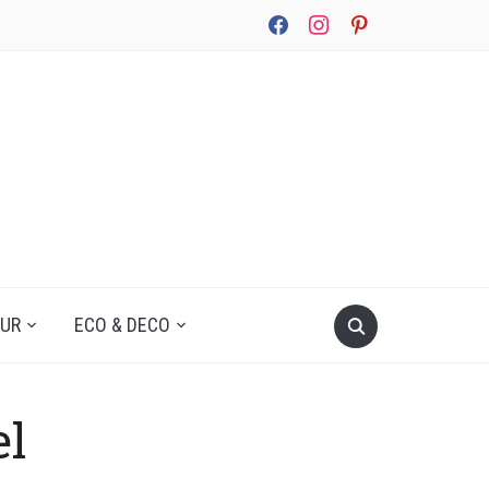
facebook
instagram
pinterest
UUR
ECO & DECO
el