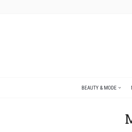
JEZELF ONTDEKKEN BEGINT MET JIJ
BEAUTY & MODE
M